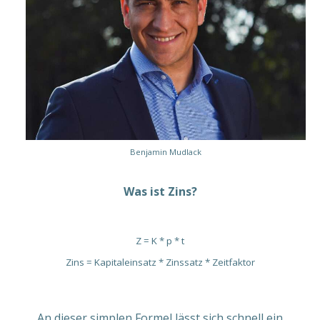
Benjamin Mudlack
Was ist Zins?
Z = K * p * t
Zins = Kapitaleinsatz * Zinssatz * Zeitfaktor
An dieser simplen Formel lässt sich schnell ein