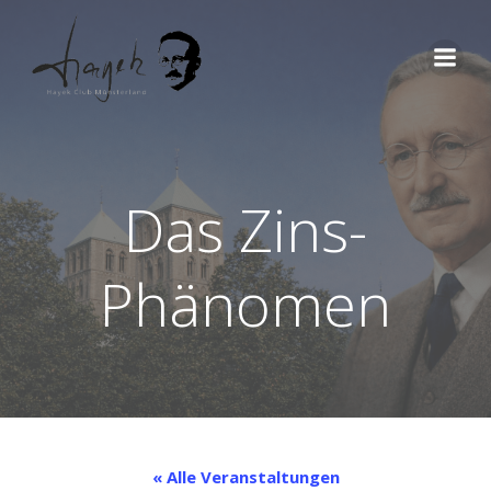
Zum
Inhalt
springen
Das Zins-
Phänomen
« Alle Veranstaltungen