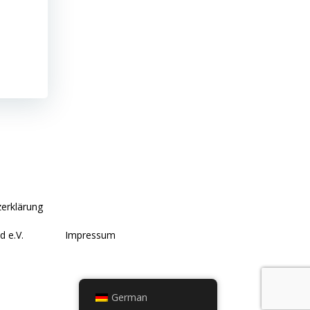
erklärung
d e.V.
Impressum
German