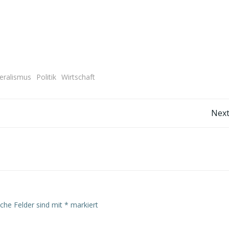
beralismus
Politik
Wirtschaft
Post
Next
navigation
iche Felder sind mit
*
markiert