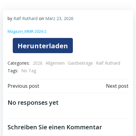
by
Ralf Ruthard
on
März 23, 2026
Magazin_MMR 2026-2
Herunterladen
Categories:
2026
Allgemein
Gastbeiträge
Ralf Ruthard
Tags:
No Tag
Post
Post
Previous post
Next post
navigation
navigation
No responses yet
Schreiben Sie einen Kommentar