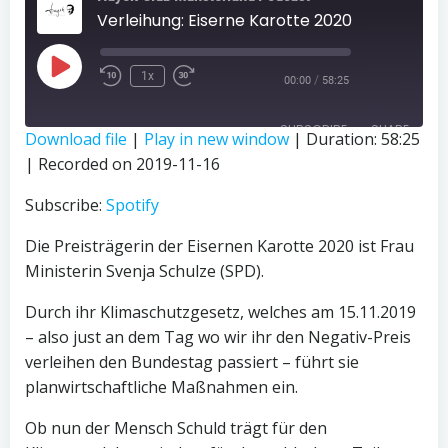
Verleihung: Eiserne Karotte 2020
Play
1x
/
00:00
58:25
Episode
SUBSCRIBE
SHARE
Download file
|
Play in new window
|
Duration: 58:25
|
Recorded on 2019-11-16
SHARE
Spotify
Subscribe:
Spotify
LINK
RSS FEED
Die Preisträgerin der Eisernen Karotte 2020 ist Frau
EMBED
Ministerin Svenja Schulze (SPD).
Durch ihr Klimaschutzgesetz, welches am 15.11.2019
– also just an dem Tag wo wir ihr den Negativ-Preis
verleihen den Bundestag passiert – führt sie
planwirtschaftliche Maßnahmen ein.
Ob nun der Mensch Schuld trägt für den