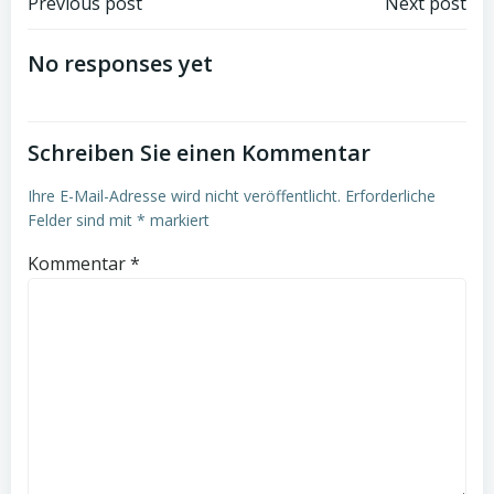
Post
Post
Previous post
Next post
navigation
navigation
No responses yet
Schreiben Sie einen Kommentar
Ihre E-Mail-Adresse wird nicht veröffentlicht.
Erforderliche
Felder sind mit
*
markiert
Kommentar
*