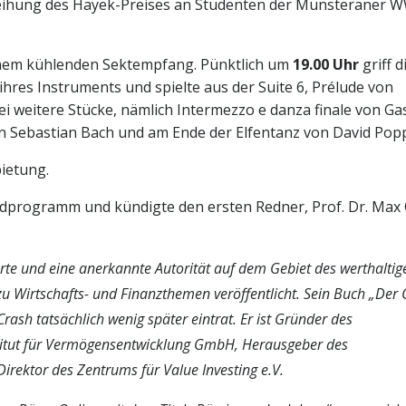
erleihung des Hayek-Preises an Studenten der Münsteraner
 einem kühlenden Sektempfang. Pünktlich um
19.00 Uhr
griff d
 ihres Instruments und spielte aus der Suite 6, Prélude von
i weitere Stücke, nämlich Intermezzo e danza finale von Ga
n Sebastian Bach und am Ende der Elfentanz von David Pop
ietung.
dprogramm und kündigte den ersten Redner, Prof. Dr. Max 
erte und eine anerkannte Autorität auf dem Gebiet des werthaltig
 zu Wirtschafts- und Finanzthemen veröffentlicht. Sein Buch „Der
ash tatsächlich wenig später eintrat. Er ist Gründer des
nstitut für Vermögensentwicklung GmbH, Herausgeber des
rektor des Zentrums für Value Investing e.V.