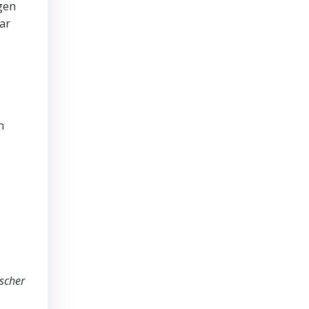
ngen
ar
n
ischer