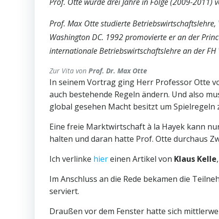
Prof. Otte wurde drei Jahre in Folge (2009-2011) 
Prof. Max Otte studierte Betriebswirtschaftslehre,
Washington DC. 1992 promovierte er an der Princet
internationale Betriebswirtschaftslehre an der F
Zur Vita von
Prof. Dr. Max Otte
In seinem Vortrag ging Herr Professor Otte vo
auch bestehende Regeln ändern. Und also muss
global gesehen Macht besitzt um Spielregeln z
Eine freie Marktwirtschaft à la Hayek kann nur
halten und daran hatte Prof. Otte durchaus Zw
Ich verlinke
hier
einen Artikel von
Klaus Kelle
Im Anschluss an die Rede bekamen die Teiln
serviert.
Draußen vor dem Fenster hatte sich mittlerwei