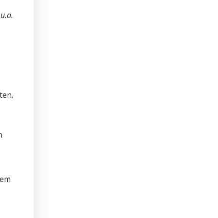
u.a.
ten.
n
sem