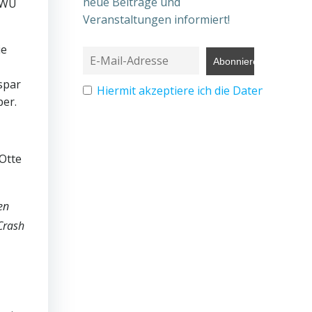
neue Beiträge und
 WWU
Veranstaltungen informiert!
ie
spar
Hiermit akzeptiere ich die Datenschutz
per.
Otte
en
 Crash