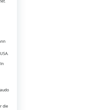
net.
ann
 USA.
ln
naudo
r die