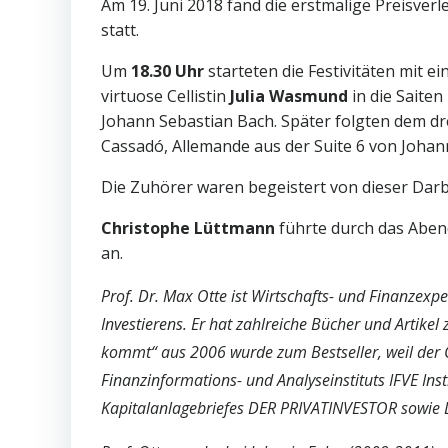
Am 19. Juni 2018 fand die erstmalige Preisv
statt.
Um
18.30 Uhr
starteten die Festivitäten mit
virtuose Cellistin
Julia Wasmund
in die Saiten
Johann Sebastian Bach. Später folgten dem dre
Cassadó, Allemande aus der Suite 6 von Johan
Die Zuhörer waren begeistert von dieser Darb
Christophe Lüttmann
führte durch das Aben
an.
Prof. Dr. Max Otte ist Wirtschafts- und Finanzexp
Investierens. Er hat zahlreiche Bücher und Artikel
kommt“ aus 2006 wurde zum Bestseller, weil der Cr
Finanzinformations- und Analyseinstituts IFVE I
Kapitalanlagebriefes DER PRIVATINVESTOR sowie Di