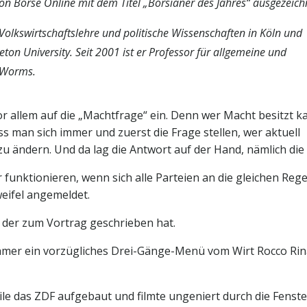
von Börse Online mit dem Titel „Börsianer des Jahres“ ausgezeich
 Volkswirtschaftslehre und politische Wissenschaften in Köln und
on University. Seit 2001 ist er Professor für allgemeine und
H Worms.
r allem auf die „Machtfrage“ ein. Denn wer Macht besitzt k
 man sich immer und zuerst die Frage stellen, wer aktuell
u ändern. Und da lag die Antwort auf der Hand, nämlich die
 funktionieren, wenn sich alle Parteien an die gleichen Rege
eifel angemeldet.
, der zum Vortrag geschrieben hat.
ehmer ein vorzügliches Drei-Gänge-Menü vom Wirt Rocco Ri
le das ZDF aufgebaut und filmte ungeniert durch die Fenste