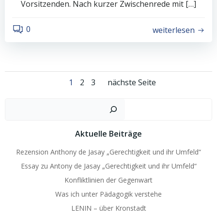
Vorsitzenden. Nach kurzer Zwischenrede mit […]
0
weiterlesen
Posts
Posts
Page
Page
Page
1
2
3
nächste Seite
navigation
navigation
Such
Aktuelle Beiträge
Rezension Anthony de Jasay „Gerechtigkeit und ihr Umfeld“
Essay zu Antony de Jasay „Gerechtigkeit und ihr Umfeld“
Konfliktlinien der Gegenwart
Was ich unter Pädagogik verstehe
LENIN – über Kronstadt