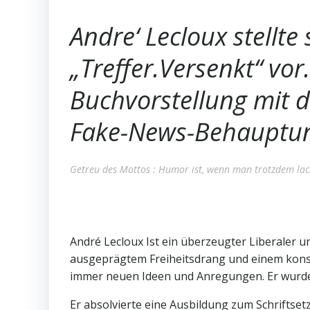
Andre‘ Lecloux stellte
„Treffer.Versenkt“ vor
Buchvorstellung mit 
Fake-News-Behauptung
Getreu des Mottos : Humor ist, wenn man trotzdem lac
André Lecloux Ist ein überzeugter Liberaler 
ausgeprägtem Freiheitsdrang und einem kons
immer neuen Ideen und Anregungen. Er wurde 
Er absolvierte eine Ausbildung zum Schriftset