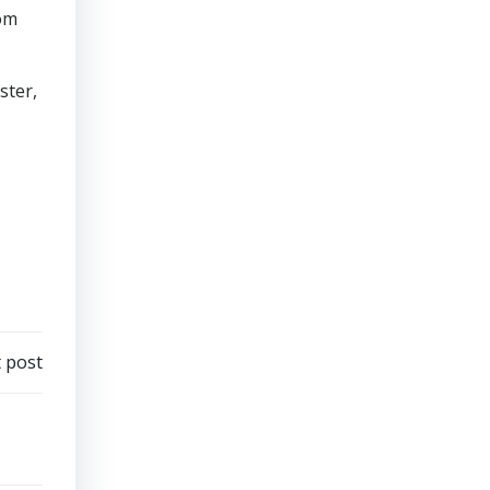
lom
ster,
 post