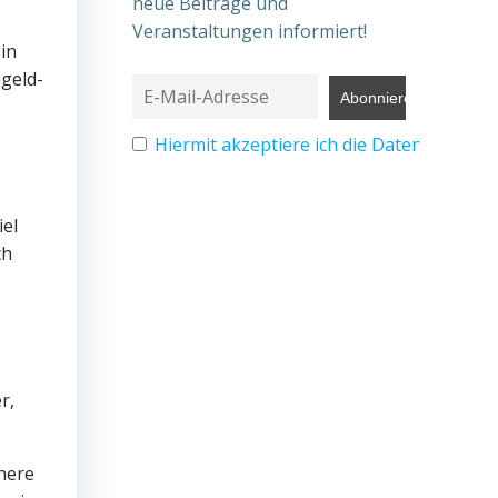
neue Beiträge und
Veranstaltungen informiert!
 in
hgeld-
Hiermit akzeptiere ich die Datenschutz
iel
ch
r,
here