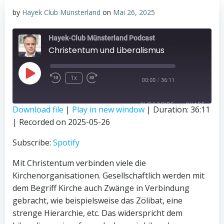
by
Hayek Club Münsterland
on
Mai 26, 2025
Hayek-Club Münsterland Podcast
Christentum und Liberalismus
Play
1x
/
00:00
36:11
Episode
SUBSCRIBE
SHARE
Download file
|
Play in new window
|
Duration: 36:11
|
Recorded on 2025-05-26
SHARE
Spotify
Subscribe:
Spotify
LINK
RSS FEED
Mit Christentum verbinden viele die
EMBED
Kirchenorganisationen. Gesellschaftlich werden mit
dem Begriff Kirche auch Zwänge in Verbindung
gebracht, wie beispielsweise das Zölibat, eine
strenge Hierarchie, etc. Das widerspricht dem