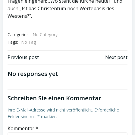
Fragen eingehen: „Wo steht die Kirche heute?“ und
auch „Ist das Christentum noch Wertebasis des
Westens?“.
Categories:
No Category
Tags:
No Tag
Post
Post
Previous post
Next post
navigation
navigation
No responses yet
Schreiben Sie einen Kommentar
Ihre E-Mail-Adresse wird nicht veröffentlicht.
Erforderliche
Felder sind mit
*
markiert
Kommentar
*